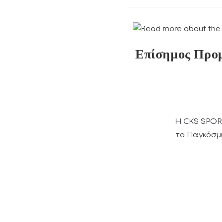
Επίσημος Προ
Η CKS SPORT
το Παγκόσμ