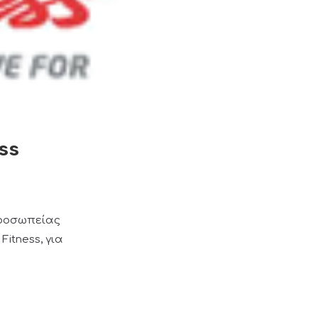
ess
προσωπείας
itness, για