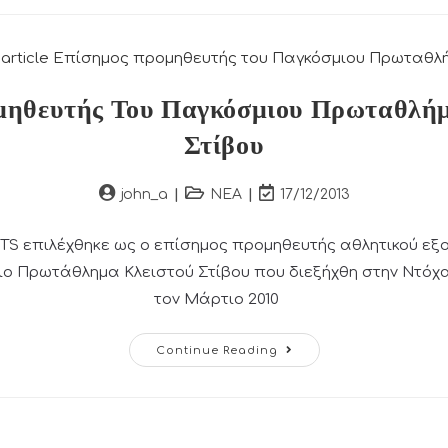
Life
Fitness
μηθευτής Του Παγκόσμιου Πρωταθλήμ
Στίβου
Post
Post
Post
john_a
ΝΕΑ
17/12/2013
author:
category:
last
modified:
S επιλέχθηκε ως ο επίσημος προμηθευτής αθλητικού εξ
ιο Πρωτάθλημα Κλειστού Στίβου που διεξήχθη στην Ντόχα
τον Μάρτιο 2010
Επίσημος
Continue Reading
Προμηθευτής
Του
Παγκόσμιου
Πρωταθλήματος
Κλειστού
Στίβου