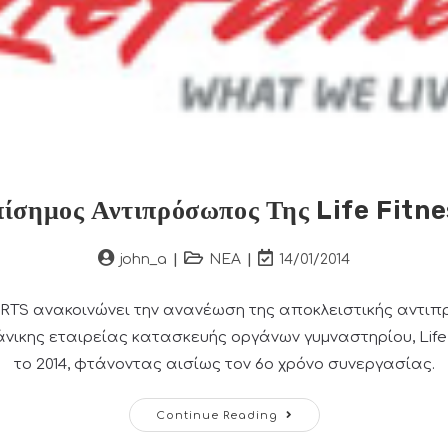
ίσημος Αντιπρόσωπος Της Life Fitn
Post
Post
Post
john_a
ΝΕΑ
14/01/2014
author:
category:
last
modified:
RTS ανακοινώνει την ανανέωση της αποκλειστικής αντι
άνικης εταιρείας κατασκευής οργάνων γυμναστηρίου, Life F
το 2014, φτάνοντας αισίως τον 6ο χρόνο συνεργασίας.
Επίσημος
Continue Reading
Αντιπρόσωπος
Της