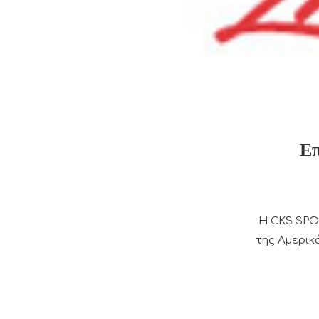
Επ
Η CKS SPO
της Αμερικ