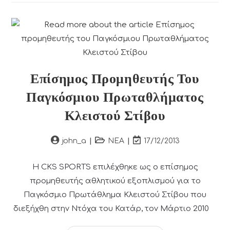
Fitness
Επίσημος Προμηθευτής Του
Παγκόσμιου Πρωταθλήματος
Κλειστού Στίβου
Post
Post
Post
john_a
ΝΕΑ
17/12/2013
author:
category:
last
modified:
Η CKS SPORTS επιλέχθηκε ως ο επίσημος
προμηθευτής αθλητικού εξοπλισμού για το
Παγκόσμιο Πρωτάθλημα Κλειστού Στίβου που
διεξήχθη στην Ντόχα του Κατάρ, τον Μάρτιο 2010