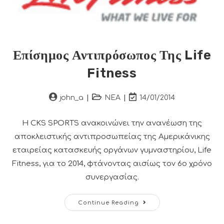
Επίσημος Αντιπρόσωπος Της Life
Fitness
Post
Post
Post
john_a
ΝΕΑ
14/01/2014
author:
category:
last
modified:
Η CKS SPORTS ανακοινώνει την ανανέωση της
αποκλειστικής αντιπροσωπείας της Αμερικάνικης
εταιρείας κατασκευής οργάνων γυμναστηρίου, Life
Fitness, για το 2014, φτάνοντας αισίως τον 6ο χρόνο
συνεργασίας.
Επίσημος
Continue Reading
Αντιπρόσωπος
Της
Life